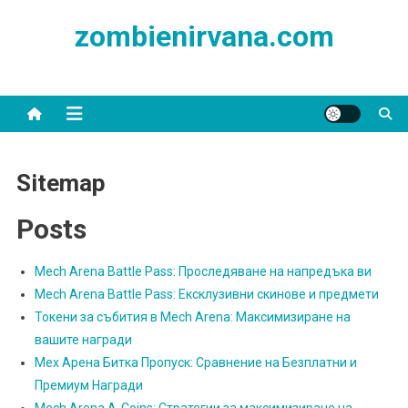
Skip
zombienirvana.com
to
content
Sitemap
Posts
Mech Arena Battle Pass: Проследяване на напредъка ви
Mech Arena Battle Pass: Ексклузивни скинове и предмети
Токени за събития в Mech Arena: Максимизиране на
вашите награди
Мех Арена Битка Пропуск: Сравнение на Безплатни и
Премиум Награди