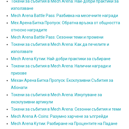
Токени за събития в Mech Arena: Най-добри практики за
използване
Mech Arena Battle Pass: Разбивка на месечните награди
Мех Арена Битка Пропуск: Обратна връзка от общността
относно наградите
Mech Arena Battle Pass: Сезонни теми и промени
Токени за събития в Mech Arena: Как да печелите и
използвате
Mech Arena Кутии: Най-добри практики за събиране
Токени за събития в Mech Arena: Налични награди и
призове
Механ Арена Битка Пропуск: Ексклузивни Събития за
Абонати
Токени за събития в Mech Arena: Изкупуване за
ексклузивни артикули
Токени за събития в Mech Arena: Сезонни събития и теми
Mech Arena A-Coins: Разумно харчене за ъпгрейди
Mech Arena Кутии: Разбиране на Процентите на Падане