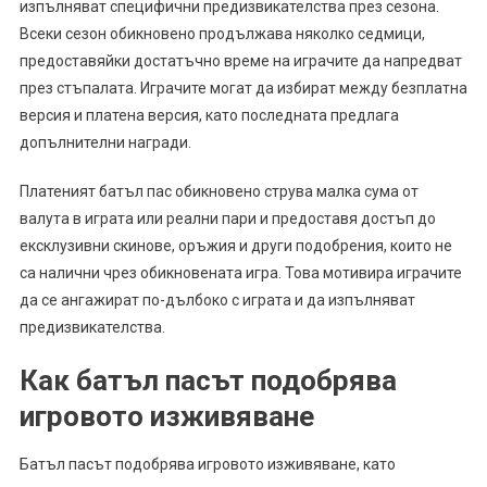
изпълняват специфични предизвикателства през сезона.
Всеки сезон обикновено продължава няколко седмици,
предоставяйки достатъчно време на играчите да напредват
през стъпалата. Играчите могат да избират между безплатна
версия и платена версия, като последната предлага
допълнителни награди.
Платеният батъл пас обикновено струва малка сума от
валута в играта или реални пари и предоставя достъп до
ексклузивни скинове, оръжия и други подобрения, които не
са налични чрез обикновената игра. Това мотивира играчите
да се ангажират по-дълбоко с играта и да изпълняват
предизвикателства.
Как батъл пасът подобрява
игровото изживяване
Батъл пасът подобрява игровото изживяване, като