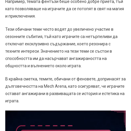
Например, темата фентъзи беше особено добре приета, тъй
като позволяваше на играчите да се потопят в свят на магия
и приключения.
Тези обичани теми често водят до увеличено участие в
сезонните събития, тъй като играчите са нетърпеливи да
отключат ексклузивно съдържание, което резонира с
техните интереси. Значението на тези теми се състои в
способността им да насърчават ангажираността на
общността и вълнението около играта.
В крайна сметка, темите, обичани от феновете, допринасят за
дълговечността на Mech Arena, като осигуряват, че играчите
остават ангажирани в развиващата се история и естетика на
играта.