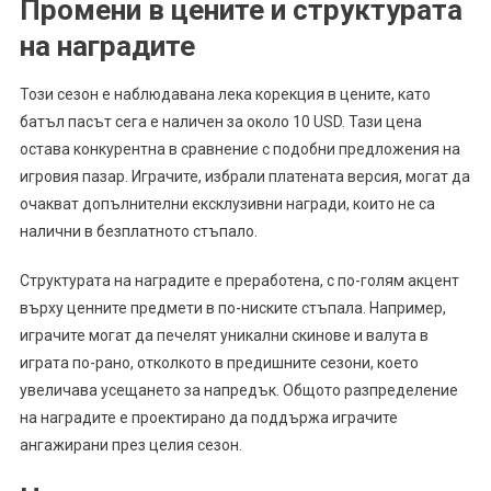
Промени в цените и структурата
на наградите
Този сезон е наблюдавана лека корекция в цените, като
батъл пасът сега е наличен за около 10 USD. Тази цена
остава конкурентна в сравнение с подобни предложения на
игровия пазар. Играчите, избрали платената версия, могат да
очакват допълнителни ексклузивни награди, които не са
налични в безплатното стъпало.
Структурата на наградите е преработена, с по-голям акцент
върху ценните предмети в по-ниските стъпала. Например,
играчите могат да печелят уникални скинове и валута в
играта по-рано, отколкото в предишните сезони, което
увеличава усещането за напредък. Общото разпределение
на наградите е проектирано да поддържа играчите
ангажирани през целия сезон.