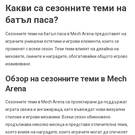
Какви са сезонните теми на
батъл паса?
Сезонните теми на батъл паса в Mech Arena предоставят на
играчите уникални естетики и игрови елементи, които се
променят с всеки сезон. Тези теми влияят на дизайна на
меховете, скините и наградите, обогатявайки общото игрово
изживяване.
Обзор на сезонните теми в Mech
Arena
Сезонните теми в Mech Arena са проектирани да поддържат
играта свежа и ангажираща, като въвеждат нови визуални
стилове и игрови механики. Всеки сезон обикновено
продължава няколко месеца и представя отличителна тема,
която влияе на наградите, които играчите могат да спечелят