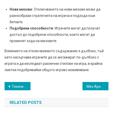
Нови мехове:
Отключването на нови мехове може да
разнообрази стратегията на играча и подхода към
битките.
Подобрени способности:
Играчите могат да получат
достъп до подобрени способности, които могат да
променят хода на мачовете.
Влиянието на отключваемото съдържание е дълбоко, тъй
като насърчава играчите да се ангажират по-дълбоко с
играта и да изследват различни стилове на игра, в крайна
сметка подобрявайки общото игрово изживяване.
Post
Токени за събития в Mech Arena: Как да печелите и използвате
Мех Арена Битка Пропуск: Обратна връзка от общността относно наградите
navigation
RELATED POSTS