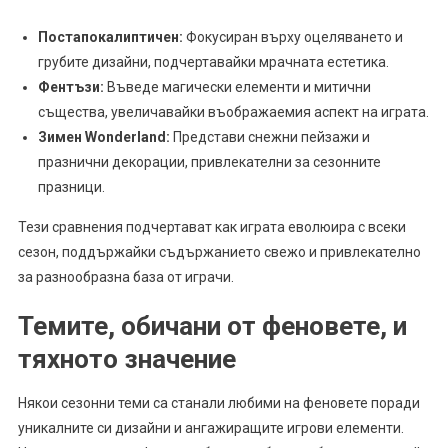
Постапокалиптичен:
Фокусиран върху оцеляването и
грубите дизайни, подчертавайки мрачната естетика.
Фентъзи:
Въведе магически елементи и митични
същества, увеличавайки въображаемия аспект на играта.
Зимен Wonderland:
Представи снежни пейзажи и
празнични декорации, привлекателни за сезонните
празници.
Тези сравнения подчертават как играта еволюира с всеки
сезон, поддържайки съдържанието свежо и привлекателно
за разнообразна база от играчи.
Темите, обичани от феновете, и
тяхното значение
Някои сезонни теми са станали любими на феновете поради
уникалните си дизайни и ангажиращите игрови елементи.