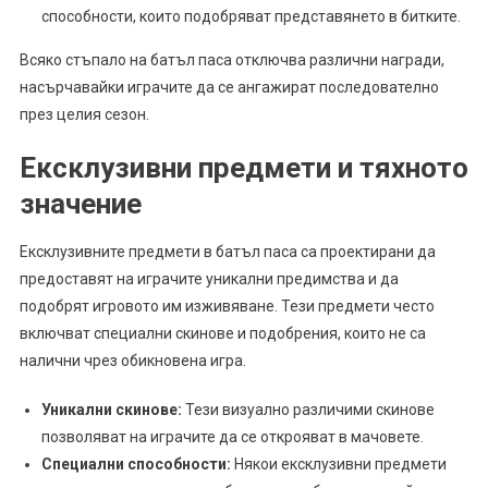
способности, които подобряват представянето в битките.
Всяко стъпало на батъл паса отключва различни награди,
насърчавайки играчите да се ангажират последователно
през целия сезон.
Ексклузивни предмети и тяхното
значение
Ексклузивните предмети в батъл паса са проектирани да
предоставят на играчите уникални предимства и да
подобрят игровото им изживяване. Тези предмети често
включват специални скинове и подобрения, които не са
налични чрез обикновена игра.
Уникални скинове:
Тези визуално различими скинове
позволяват на играчите да се открояват в мачовете.
Специални способности:
Някои ексклузивни предмети