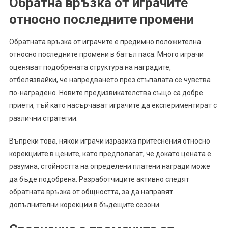
Обратна връзка от играчите
относно последните промени
Обратната връзка от играчите е предимно положителна
относно последните промени в батъл паса. Много играчи
оценяват подобрената структура на наградите,
отбелязвайки, че напредването през стъпалата се чувства
по-наградено. Новите предизвикателства също са добре
приети, тъй като насърчават играчите да експериментират с
различни стратегии.
Въпреки това, някои играчи изразиха притеснения относно
корекциите в цените, като предполагат, че докато цената е
разумна, стойността на определени платени награди може
да бъде подобрена. Разработчиците активно следят
обратната връзка от общността, за да направят
допълнителни корекции в бъдещите сезони.