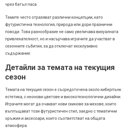
чрез батъл паса.
Темите често отразяват различни концепции, като
футуристична технология, природа или дори празнични
поводи. Това разнообразие не само увеличава визуалната
привлекателност, но и насърчава играчите да участват в
сезонните събития, за да отключат ексклузивно
съдържание.
Детайли за темата на текущия
сезон
Темата на текущия сезон е съсредоточена около киберпънк
естетика, с неонови цветове и високотехнологични дизайни.
Играчите могат да очакват нови скинове за мехове, които
въплъщават този футуристичен стил, заедно с тематични
оръжия и аксесоари, които съответстват на общата
атмосфера.