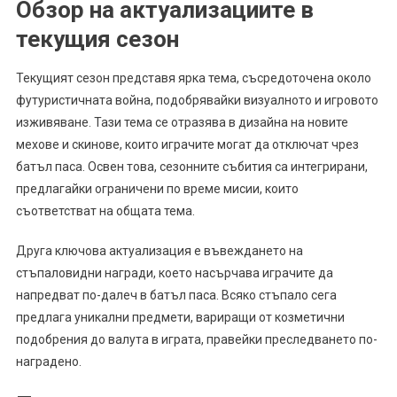
Обзор на актуализациите в
текущия сезон
Текущият сезон представя ярка тема, съсредоточена около
футуристичната война, подобрявайки визуалното и игровото
изживяване. Тази тема се отразява в дизайна на новите
мехове и скинове, които играчите могат да отключат чрез
батъл паса. Освен това, сезонните събития са интегрирани,
предлагайки ограничени по време мисии, които
съответстват на общата тема.
Друга ключова актуализация е въвеждането на
стъпаловидни награди, което насърчава играчите да
напредват по-далеч в батъл паса. Всяко стъпало сега
предлага уникални предмети, вариращи от козметични
подобрения до валута в играта, правейки преследването по-
наградено.