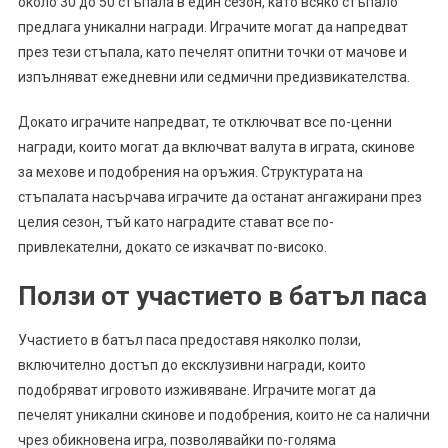
около 30 до 50 стъпала в един сезон, като всяко стъпало
предлага уникални награди. Играчите могат да напредват
през тези стъпала, като печелят опитни точки от мачове и
изпълняват ежедневни или седмични предизвикателства.
Докато играчите напредват, те отключват все по-ценни
награди, които могат да включват валута в играта, скинове
за мехове и подобрения на оръжия. Структурата на
стъпалата насърчава играчите да останат ангажирани през
целия сезон, тъй като наградите стават все по-
привлекателни, докато се изкачват по-високо.
Ползи от участието в батъл паса
Участието в батъл паса предоставя няколко ползи,
включително достъп до ексклузивни награди, които
подобряват игровото изживяване. Играчите могат да
печелят уникални скинове и подобрения, които не са налични
чрез обикновена игра, позволявайки по-голяма