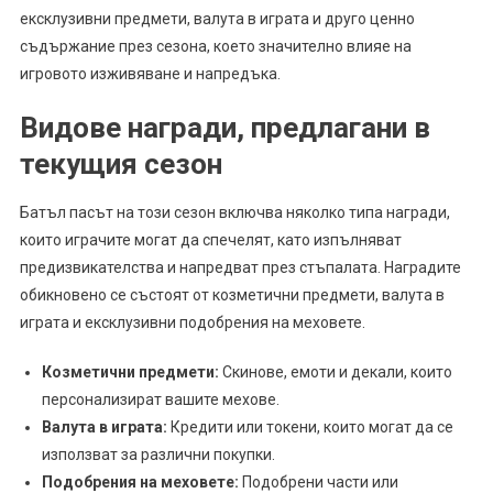
ексклузивни предмети, валута в играта и друго ценно
съдържание през сезона, което значително влияе на
игровото изживяване и напредъка.
Видове награди, предлагани в
текущия сезон
Батъл пасът на този сезон включва няколко типа награди,
които играчите могат да спечелят, като изпълняват
предизвикателства и напредват през стъпалата. Наградите
обикновено се състоят от козметични предмети, валута в
играта и ексклузивни подобрения на меховете.
Козметични предмети:
Скинове, емоти и декали, които
персонализират вашите мехове.
Валута в играта:
Кредити или токени, които могат да се
използват за различни покупки.
Подобрения на меховете:
Подобрени части или