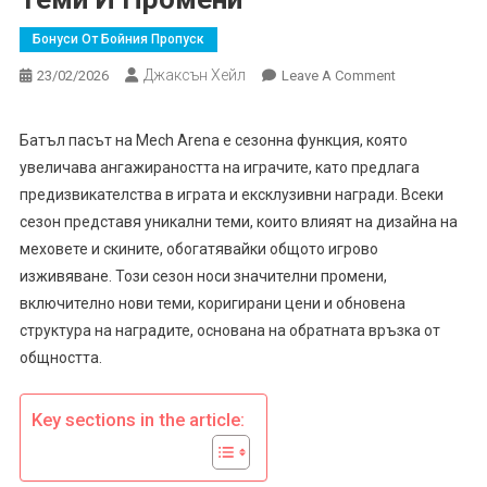
Бонуси От Бойния Пропуск
Джаксън Хейл
On
23/02/2026
Leave A Comment
Mech
Arena
Батъл пасът на Mech Arena е сезонна функция, която
Battle
увеличава ангажираността на играчите, като предлага
Pass:
предизвикателства в играта и ексклузивни награди. Всеки
Сезонни
сезон представя уникални теми, които влияят на дизайна на
Теми
меховете и скините, обогатявайки общото игрово
И
Промени
изживяване. Този сезон носи значителни промени,
включително нови теми, коригирани цени и обновена
структура на наградите, основана на обратната връзка от
общността.
Key sections in the article: