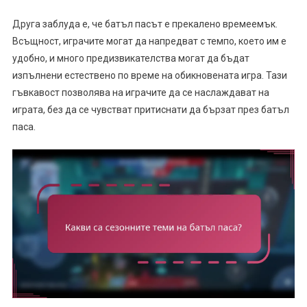
Друга заблуда е, че батъл пасът е прекалено времеемък.
Всъщност, играчите могат да напредват с темпо, което им е
удобно, и много предизвикателства могат да бъдат
изпълнени естествено по време на обикновената игра. Тази
гъвкавост позволява на играчите да се наслаждават на
играта, без да се чувстват притиснати да бързат през батъл
паса.