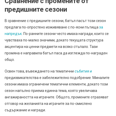
Сравнение с промените от
предишните сезони
В сравнение с предишните сезони, батъл пасът този сезон
предлага по-опростено изживяване с по-ясни пътища
за
напредък
. По-ранните сезони често имаха награди, които се
чувстваха по-малко значими, докато текущата структура
акцентира на ценни предмети на всяко стъпало. Тази
промяна е направила батъл паса да изглежда по-награден
общо.
Освен това, въвеждането на тематични
събития и
предизвикателства е забележително подобрение. Миналите
сезони имаха ограничени тематични елементи, докато този
сезон напълно приема единна тема, която увеличава
ангажираността на играчите. Общото, промените отразяват
отговор на желанията на играчите за по-смислено
съдържание и награди.