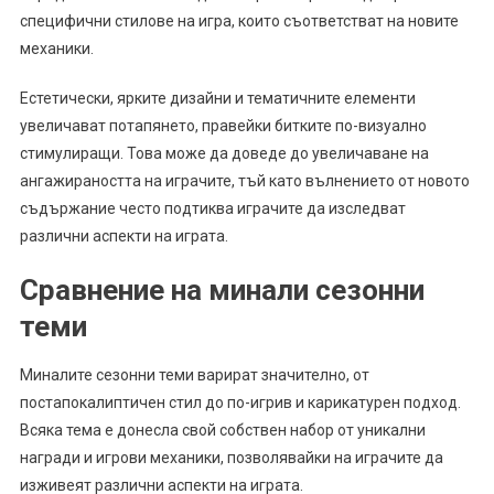
специфични стилове на игра, които съответстват на новите
механики.
Естетически, ярките дизайни и тематичните елементи
увеличават потапянето, правейки битките по-визуално
стимулиращи. Това може да доведе до увеличаване на
ангажираността на играчите, тъй като вълнението от новото
съдържание често подтиква играчите да изследват
различни аспекти на играта.
Сравнение на минали сезонни
теми
Миналите сезонни теми варират значително, от
постапокалиптичен стил до по-игрив и карикатурен подход.
Всяка тема е донесла свой собствен набор от уникални
награди и игрови механики, позволявайки на играчите да
изживеят различни аспекти на играта.