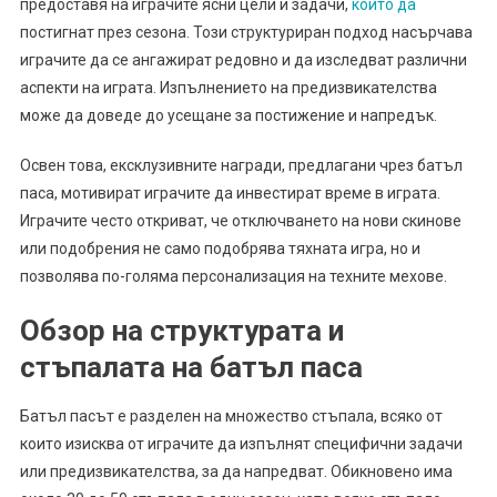
предоставя на играчите ясни цели и задачи,
които да
постигнат през сезона. Този структуриран подход насърчава
играчите да се ангажират редовно и да изследват различни
аспекти на играта. Изпълнението на предизвикателства
може да доведе до усещане за постижение и напредък.
Освен това, ексклузивните награди, предлагани чрез батъл
паса, мотивират играчите да инвестират време в играта.
Играчите често откриват, че отключването на нови скинове
или подобрения не само подобрява тяхната игра, но и
позволява по-голяма персонализация на техните мехове.
Обзор на структурата и
стъпалата на батъл паса
Батъл пасът е разделен на множество стъпала, всяко от
които изисква от играчите да изпълнят специфични задачи
или предизвикателства, за да напредват. Обикновено има