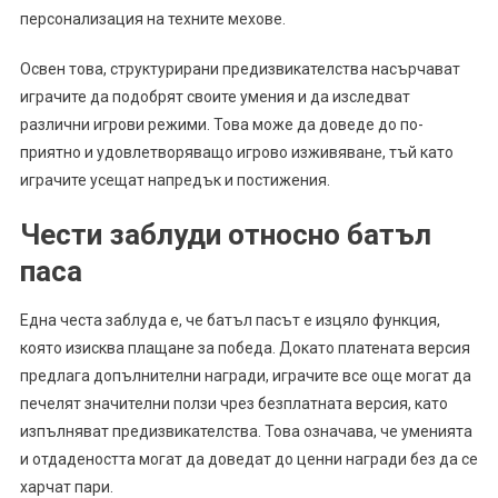
персонализация на техните мехове.
Освен това, структурирани предизвикателства насърчават
играчите да подобрят своите умения и да изследват
различни игрови режими. Това може да доведе до по-
приятно и удовлетворяващо игрово изживяване, тъй като
играчите усещат напредък и постижения.
Чести заблуди относно батъл
паса
Една честа заблуда е, че батъл пасът е изцяло функция,
която изисква плащане за победа. Докато платената версия
предлага допълнителни награди, играчите все още могат да
печелят значителни ползи чрез безплатната версия, като
изпълняват предизвикателства. Това означава, че уменията
и отдадеността могат да доведат до ценни награди без да се
харчат пари.