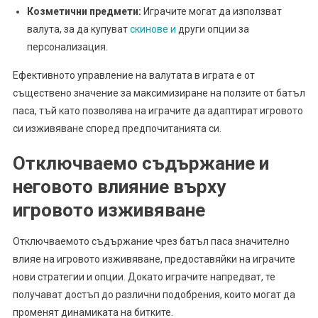
Козметични предмети:
Играчите могат да използват
валута, за да купуват
скинове и
други опции за
персонализация.
Ефективното управление на валутата в играта е от
съществено значение за максимизиране на ползите от батъл
паса, тъй като позволява на играчите да адаптират игровото
си изживяване според предпочитанията си.
Отключваемо съдържание и
неговото влияние върху
игровото изживяване
Отключваемото съдържание чрез батъл паса значително
влияе на игровото изживяване, предоставяйки на играчите
нови стратегии и опции. Докато играчите напредват, те
получават достъп до различни подобрения, които могат да
променят динамиката на битките.