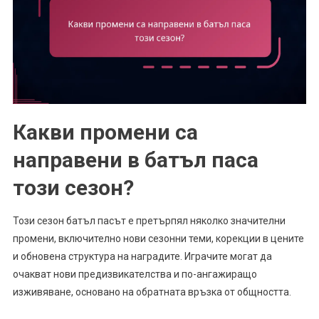
Какви промени са
направени в батъл паса
този сезон?
Този сезон батъл пасът е претърпял няколко значителни
промени, включително нови сезонни теми, корекции в цените
и обновена структура на наградите. Играчите могат да
очакват нови предизвикателства и по-ангажиращо
изживяване, основано на обратната връзка от общността.