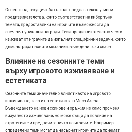
Освен това, текущият батъл пас предлага ексклузивни
предизвикателства, които съответстват на киберпънк
темата, предоставяйки на играчите възможности да
спечелят уникални награди. Тези предизвикателства често
изискват от играчите да изпълнят специфични задачи, които
демонстрират новите механики, въведени този сезон.
Влияние на сезонните теми
върху игровото изживяване и
естетиката
Сезонните теми значително влияят както на игровото
изживяване, така и на естетиката в Mech Arena.
Въвеждането на нови скинове и оръжия не само променя
визуалното изживяване, но може също да повлияе на
стратегиите и предпочитанията на играчите. Например,
определени теми могат да насърчат играчите да приемат