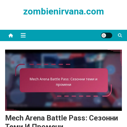
Skip
zombienirvana.com
to
content
Mech Arena Battle Pass: Сезонни
Теми И Промени