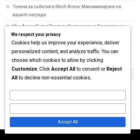
Токени за събития в Mech Arena: Максимизиране на
вашите награди
Мех Арена Битка Пропуск: Сравнение на Безплатни и
Премиум Награди
We respect your privacy
Cookies help us improve your experience, deliver
Mech Arena A-Coins: Стратегии за максимизиране на
personalized content, and analyze traffic. You can
наградите
choose which cookies to allow by clicking
Customize
. Click
Accept All
to consent or
Reject
АРХИВ
All
to decline non-essential cookies.
March 2026
Customize
February 2026
Reject All
Accept All