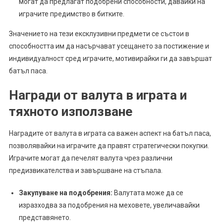
могат да предлагат подобрени способности, давайки на
играчите предимство в битките.
Значението на тези ексклузивни предмети се състои в
способността им да насърчават усещането за постижение и
индивидуалност сред играчите, мотивирайки ги да завършат
батъл паса.
Награди от валута в играта и
тяхното използване
Наградите от валута в играта са важен аспект на батъл паса,
позволявайки на играчите да правят стратегически покупки.
Играчите могат да печелят валута чрез различни
предизвикателства и завършване на стъпала.
Закупуване на подобрения:
Валутата може да се
изразходва за подобрения на меховете, увеличавайки
представянето.