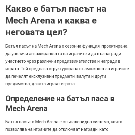
Какво е батъл пасът на
Mech Arena и каква е
неговата цел?
Батъл пасът на Mech Arena е сезонна функция, проектирана
да увеличи ангажираността на играчите и да възнагради
участието чрез различни предизвикателства и награди в
играта. Той предлага структурирана възможност за играчите
да печелят ексклузивни предмети, валута и други
предимства, докато играят играта.
Определение на батъл паса в
Mech Arena
Батъл пасът в Mech Arena е стъпаловидна система, която
позволява на играчите да отключват награди, като