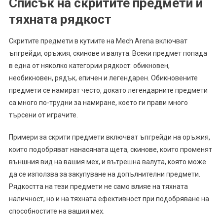
Списък на скритите предмети и
тяхната рядкост
Скритите предмети в кутиите на Mech Arena включват
ъпгрейди, оръжия, скинове и валута. Всеки предмет попада
в една от няколко категории рядкост: обикновен,
необикновен, рядък, епичен и легендарен. Обикновените
предмети се намират често, докато легендарните предмети
са много по-трудни за намиране, което ги прави много
търсени от играчите.
Примери за скрити предмети включват ъпгрейди на оръжия,
които подобряват нанасяната щета, скинове, които променят
външния вид на вашия мех, и вътрешна валута, която може
да се използва за закупуване на допълнителни предмети.
Рядкостта на тези предмети не само влияе на тяхната
наличност, но и на тяхната ефективност при подобряване на
способностите на вашия мех.