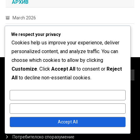
АРХИВ
March 2026
February 2026
We respect your privacy
Cookies help us improve your experience, deliver
personalized content, and analyze traffic. You can
choose which cookies to allow by clicking
Customize
. Click
Accept All
to consent or
Reject
ПРАВНА ИНФОРМАЦИЯ
All
to decline non-essential cookies.
Предпочитания за бисквитки
Customize
Кои сме ние
Reject All
Политика за защита на данните
Accept All
Свържете се с нас
Потребителско споразумение