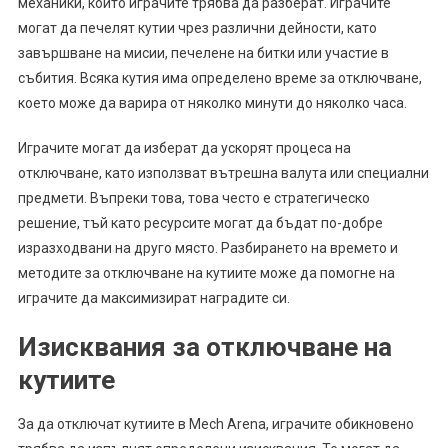
механики, които играчите трябва да разберат. Играчите
могат да печелят кутии чрез различни дейности, като
завършване на мисии, печелене на битки или участие в
събития. Всяка кутия има определено време за отключване,
което може да варира от няколко минути до няколко часа.
Играчите могат да изберат да ускорят процеса на
отключване, като използват вътрешна валута или специални
предмети. Въпреки това, това често е стратегическо
решение, тъй като ресурсите могат да бъдат по-добре
изразходвани на друго място. Разбирането на времето и
методите за отключване на кутиите може да помогне на
играчите да максимизират наградите си.
Изисквания за отключване на
кутиите
За да отключат кутиите в Mech Arena, играчите обикновено