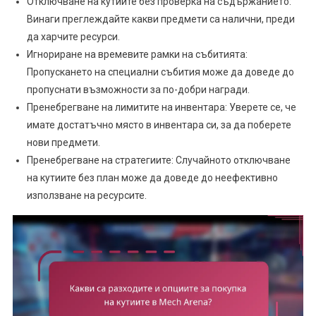
Отключване на кутиите без проверка на съдържанието:
Винаги преглеждайте какви предмети са налични, преди
да харчите ресурси.
Игнориране на времевите рамки на събитията:
Пропускането на специални събития може да доведе до
пропуснати възможности за по-добри награди.
Пренебрегване на лимитите на инвентара: Уверете се, че
имате достатъчно място в инвентара си, за да поберете
нови предмети.
Пренебрегване на стратегиите: Случайното отключване
на кутиите без план може да доведе до неефективно
използване на ресурсите.