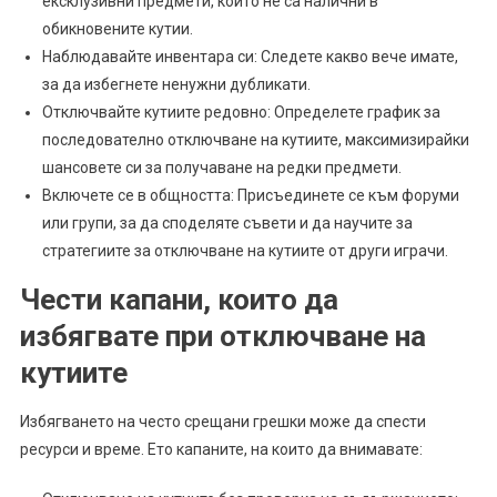
ексклузивни предмети, които не са налични в
обикновените кутии.
Наблюдавайте инвентара си: Следете какво вече имате,
за да избегнете ненужни дубликати.
Отключвайте кутиите редовно: Определете график за
последователно отключване на кутиите, максимизирайки
шансовете си за получаване на редки предмети.
Включете се в общността: Присъединете се към форуми
или групи, за да споделяте съвети и да научите за
стратегиите за отключване на кутиите от други играчи.
Чести капани, които да
избягвате при отключване на
кутиите
Избягването на често срещани грешки може да спести
ресурси и време. Ето капаните, на които да внимавате: