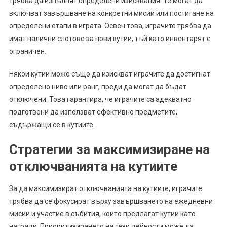
трябва да изпълнят определени изисквания. Те могат да
включват завършване на конкретни мисии или постигане на
определени етапи в играта. Освен това, играчите трябва да
имат налични слотове за нови кутии, тъй като инвентарят е
ограничен.
Някои кутии може също да изискват играчите да достигнат
определено ниво или ранг, преди да могат да бъдат
отключени. Това гарантира, че играчите са адекватно
подготвени да използват ефективно предметите,
съдържащи се в кутиите.
Стратегии за максимизиране на
отключванията на кутиите
За да максимизират отключванията на кутиите, играчите
трябва да се фокусират върху завършването на ежедневни
мисии и участие в събития, които предлагат кутии като
награди. Приоритизирането на тези дейности може да