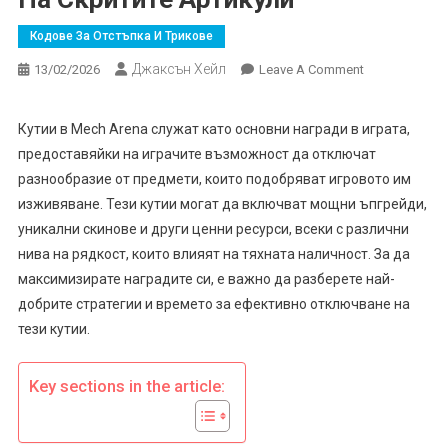
Кодове За Отстъпка И Трикове
Джаксън Хейл
On
13/02/2026
Leave A Comment
Mech
Arena
Кутии в Mech Arena служат като основни награди в играта,
Кутии:
предоставяйки на играчите възможност да отключат
Отключване
разнообразие от предмети, които подобряват игровото им
На
изживяване. Тези кутии могат да включват мощни ъпгрейди,
Скритите
уникални скинове и други ценни ресурси, всеки с различни
Артикули
нива на рядкост, които влияят на тяхната наличност. За да
максимизирате наградите си, е важно да разберете най-
добрите стратегии и времето за ефективно отключване на
тези кутии.
Key sections in the article: