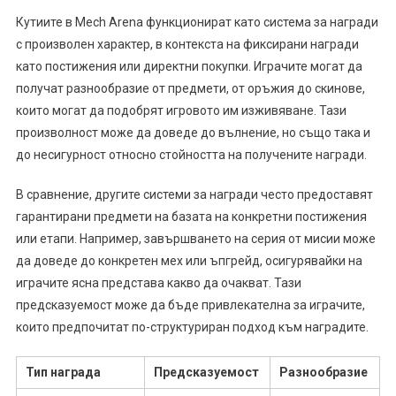
Кутиите в Mech Arena функционират като система за награди
с произволен характер, в контекста на фиксирани награди
като постижения или директни покупки. Играчите могат да
получат разнообразие от предмети, от оръжия до скинове,
които могат да подобрят игровото им изживяване. Тази
произволност може да доведе до вълнение, но също така и
до несигурност относно стойността на получените награди.
В сравнение, другите системи за награди често предоставят
гарантирани предмети на базата на конкретни постижения
или етапи. Например, завършването на серия от мисии може
да доведе до конкретен мех или ъпгрейд, осигурявайки на
играчите ясна представа какво да очакват. Тази
предсказуемост може да бъде привлекателна за играчите,
които предпочитат по-структуриран подход към наградите.
Тип награда
Предсказуемост
Разнообразие