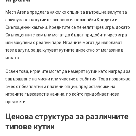
Mech Arena предлага няколко опции за вътрешна валута за
закупуване на кутиите, основно използвайки Кредити и
Скъпоценни камъни. Кредитите се печелят чрез игра, докато
Скъпоценните камъни могат да бъдат придобити чрез игра
или закупени с реални пари. Играчите могат да използват
тези валути, за да купуват кутиите директно от магазина в
играта.
Освен това, играчите могат да намерят кутии като награди за
завършване на мисии или участие в събития. Това позволява
смес от безплатни и платени опции, предоставяйки на
играчите гъвкавост в начина, по който придобиват нови
предмети.
Ценова структура за различните
типове кутии