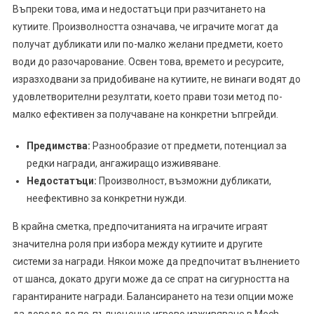
Въпреки това, има и недостатъци при разчитането на
кутиите. Произволността означава, че играчите могат да
получат дубликати или по-малко желани предмети, което
води до разочарование. Освен това, времето и ресурсите,
изразходвани за придобиване на кутиите, не винаги водят до
удовлетворителни резултати, което прави този метод по-
малко ефективен за получаване на конкретни ъпгрейди.
Предимства:
Разнообразие от предмети, потенциал за
редки награди, ангажиращо изживяване.
Недостатъци:
Произволност, възможни дубликати,
неефективно за конкретни нужди.
В крайна сметка, предпочитанията на играчите играят
значителна роля при избора между кутиите и другите
системи за награди. Някои може да предпочитат вълнението
от шанса, докато други може да се спрат на сигурността на
гарантираните награди. Балансирането на тези опции може
да доведе до по-пълноценно игрово изживяване в Mech