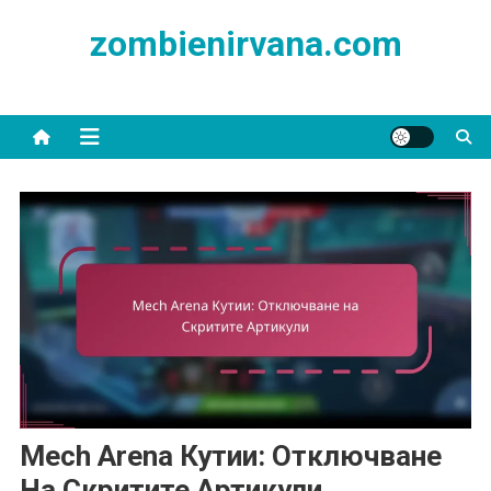
Skip
zombienirvana.com
to
content
Mech Arena Кутии: Отключване
На Скритите Артикули