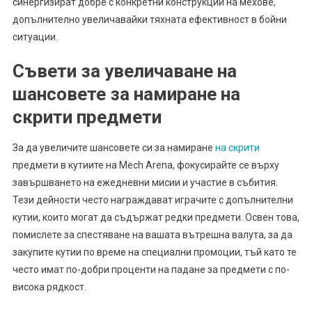
синергизират добре с конкретни конструкции на мехове,
допълнително увеличавайки тяхната ефективност в бойни
ситуации.
Съвети за увеличаване на
шансовете за намиране на
скрити предмети
За да увеличите шансовете си за намиране
на скрити
предмети в кутиите на Mech Arena, фокусирайте се върху
завършването на ежедневни мисии и участие в събития.
Тези дейности често награждават играчите с допълнителни
кутии, които могат да съдържат редки предмети. Освен това,
помислете за спестяване на вашата вътрешна валута, за да
закупите кутии по време на специални промоции, тъй като те
често имат по-добри проценти на падане за предмети с по-
висока рядкост.