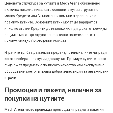
Ценовата структура за кутиите в Mech Arena обикновено
включва няколко нива, като основните кутии струват по-
малко Кредити или Скъпоценни камъни в сравнение с
премиум кутиите. Основните кутии могат да варират от
няколко стотин Кредити до няколко хиляди, докато премиум
опциите могат да струват значително повече, често в
ниските хиляди Скъпоценни камъни.
Играчите трябва да вземат предвид потенциалните награди,
когато избират кои кутии да закупят. Премиум кутиите често
съдържат предмети с по-високо качество или ексклузивно
оборудване, което ги прави добра инвестиция за ангажирани
играчи.
Промоции и пакети, налични за
покупки на кутиите
Mech Arena често провежда промоции и предлага пакетни