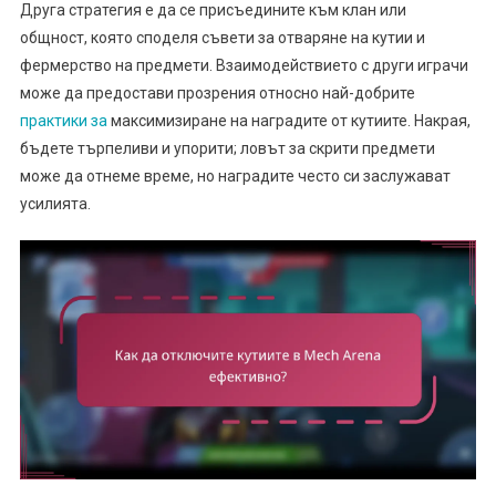
Друга стратегия е да се присъедините към клан или
общност, която споделя съвети за отваряне на кутии и
фермерство на предмети. Взаимодействието с други играчи
може да предостави прозрения относно най-добрите
практики за
максимизиране на наградите от кутиите. Накрая,
бъдете търпеливи и упорити; ловът за скрити предмети
може да отнеме време, но наградите често си заслужават
усилията.