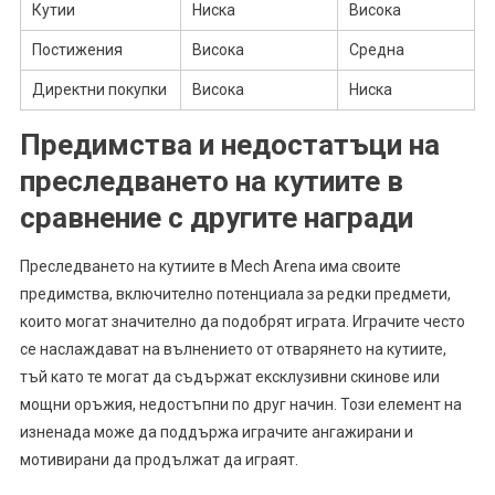
Кутии
Ниска
Висока
Постижения
Висока
Средна
Директни покупки
Висока
Ниска
Предимства и недостатъци на
преследването на кутиите в
сравнение с другите награди
Преследването на кутиите в Mech Arena има своите
предимства, включително потенциала за редки предмети,
които могат значително да подобрят играта. Играчите често
се наслаждават на вълнението от отварянето на кутиите,
тъй като те могат да съдържат ексклузивни скинове или
мощни оръжия, недостъпни по друг начин. Този елемент на
изненада може да поддържа играчите ангажирани и
мотивирани да продължат да играят.