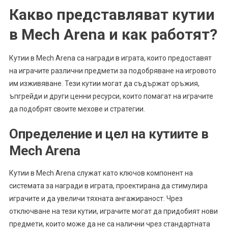
Какво представляват кутии
в Mech Arena и как работят?
Кутии в Mech Arena са награди в играта, които предоставят
на играчите различни предмети за подобряване на игровото
им изживяване. Тези кутии могат да съдържат оръжия,
ъпгрейди и други ценни ресурси, които помагат на играчите
да подобрят своите мехове и стратегии.
Определение и цел на кутиите в
Mech Arena
Кутии в Mech Arena служат като ключов компонент на
системата за награди в играта, проектирана да стимулира
играчите и да увеличи тяхната ангажираност. Чрез
отключване на тези кутии, играчите могат да придобият нови
предмети, които може да не са налични чрез стандартната