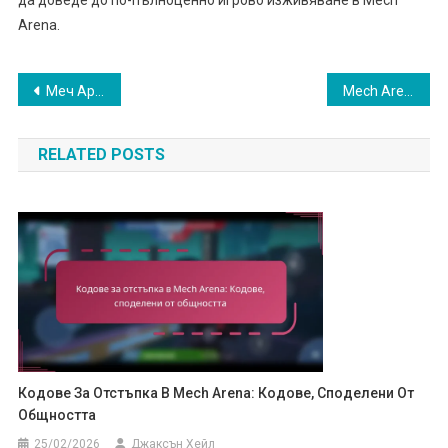
Arena.
Post
Меч Арена Битка Пропуск: Максимизиране на Вашата Инвестиция
Mech Arena Battle Pass: Стратегии за напредък в нивата
navigation
RELATED POSTS
Кодове За Отстъпка В Mech Arena: Кодове, Споделени От
Общността
25/02/2026
Джаксън Хейл