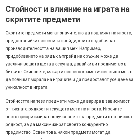
Стойност и влияние на играта на
скритите предмети
Скритите предмети могат значително да повлияят на играта,
предоставяйки основни ъпгрейди, които подобряват
производителността на вашия мех. Например,
придобиването на рядък ъпгрейд на оръжие може да
увеличи вашата щета в секунда, давайки ви предимство в
битките. Скиновете, макар и основно козметични, също могат
да повишат морала на играчите и да предоставят усещане за
уникалност в играта.
Стойността на тези предмети може да варира в зависимост
от тяхната рядкост и текущата мета на играта. Играчите
често приоритизират получаването на предмети с по-висока
рядкост, за да максимизират своето конкурентно
предимство. Освен това, някои предмети могат да