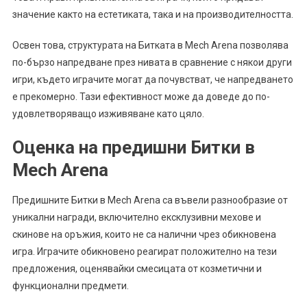
значение както на естетиката, така и на производителността.
Освен това, структурата на Битката в Mech Arena позволява
по-бързо напредване през нивата в сравнение с някои други
игри, където играчите могат да почувстват, че напредването
е прекомерно. Тази ефективност може да доведе до по-
удовлетворяващо изживяване като цяло.
Оценка на предишни Битки в
Mech Arena
Предишните Битки в Mech Arena са въвели разнообразие от
уникални награди, включително ексклузивни мехове и
скинове на оръжия, които не са налични чрез обикновена
игра. Играчите обикновено реагират положително на тези
предложения, оценявайки смесицата от козметични и
функционални предмети.