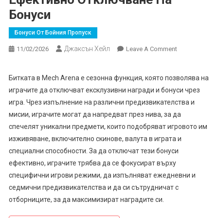
Бонуси
Бонуси От Бойния Пропуск
Джаксън Хейл
On
11/02/2026
Leave A Comment
Mech
Arena
Битката в Mech Arena е сезонна функция, която позволява на
Battle
играчите да отключват ексклузивни награди и бонуси чрез
Pass:
игра. Чрез изпълнение на различни предизвикателства и
Ефективно
мисии, играчите могат да напредват през нива, за да
Отключване
спечелят уникални предмети, които подобряват игровото им
На
Бонуси
изживяване, включително скинове, валута в играта и
специални способности. За да отключат тези бонуси
ефективно, играчите трябва да се фокусират върху
специфични игрови режими, да изпълняват ежедневни и
седмични предизвикателства и да си сътрудничат с
отборниците, за да максимизират наградите си.