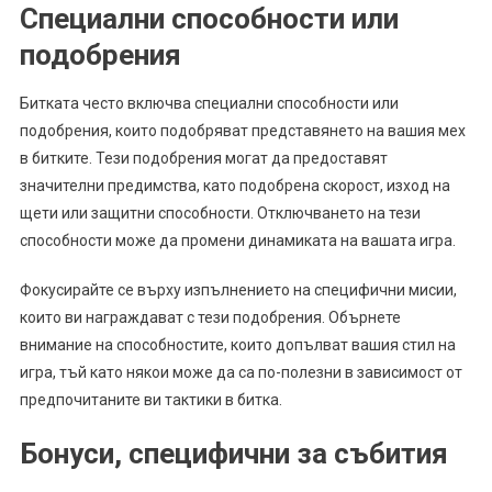
Специални способности или
подобрения
Битката често включва специални способности или
подобрения, които подобряват представянето на вашия мех
в битките. Тези подобрения могат да предоставят
значителни предимства, като подобрена скорост, изход на
щети или защитни способности. Отключването на тези
способности може да промени динамиката на вашата игра.
Фокусирайте се върху изпълнението на специфични мисии,
които ви награждават с тези подобрения. Обърнете
внимание на способностите, които допълват вашия стил на
игра, тъй като някои може да са по-полезни в зависимост от
предпочитаните ви тактики в битка.
Бонуси, специфични за събития