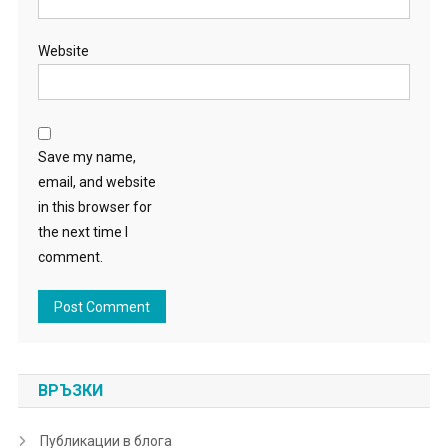
Website
Save my name,
email, and website
in this browser for
the next time I
comment.
ВРЪЗКИ
Публикации в блога