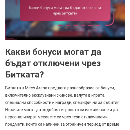
Какви бонуси могат да
бъдат отключени чрез
Битката?
Битката в Mech Arena предлага разнообразие от бонуси,
включително ексклузивни скинове, валута в играта,
специални способности и награди, специфични за събития.
Играчите могат да подобрят игровото си изживяване и да
персонализират меховете си чрез тези отключваеми
предмети, които са налични за ограничен период от време