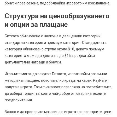
бонуси през сезона, подобрявайки игровото им изживяване.
Структура на ценообразуването
и опции за плащане
Битката обикновено е налична в две ценови категории:
стандартна категория и премиум категория. Стандартната
категория обикновено струва около $10, докато премиум
категорията може да достигне до $15, предлагайки
допълнителни награди и бонуси.
Играчите могат да закупят Битката, използвайки различни
методи на плащане, включително кредитни карти, PayPal и
валута в играта. Тази гъвкавост позволява на потребителите
да изберат опцията, която най-добре отговаря на техните
предпочитания.
Важно е да проверите магазина в играта за последните цени