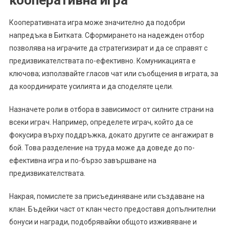
кооперативна игра
Кооперативната игра може значително да подобри
напредъка в Битката. Сформирането на надежден отбор
позволява на играчите да стратегизират и да се справят с
предизвикателствата по-ефективно. Комуникацията е
ключова; използвайте гласов чат или съобщения в играта, за
да координирате усилията и да споделяте цели.
Назначете роли в отбора в зависимост от силните страни на
всеки играч. Например, определете играч, който да се
фокусира върху поддръжка, докато другите се ангажират в
бой. Това разделение на труда може да доведе до по-
ефективна игра и по-бързо завършване на
предизвикателствата.
Накрая, помислете за присъединяване или създаване на
клан. Бъдейки част от клан често предоставя допълнителни
бонуси и награди, подобрявайки общото изживяване и