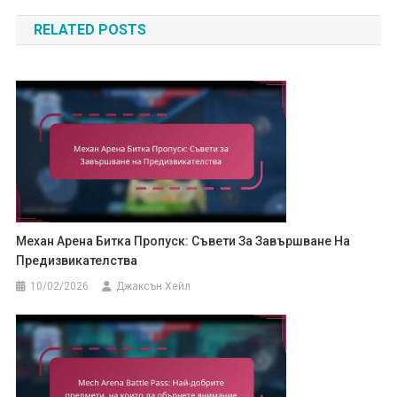
navigation
RELATED POSTS
Механ Арена Битка Пропуск: Съвети За Завършване На
Предизвикателства
10/02/2026
Джаксън Хейл