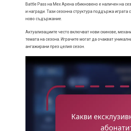
Battle Pass на Мех Арена обикновено е наличен на се
и награди. Тази сезонна структура поддържа играта 
ново съдържание.
Актуализациите често включват нови скинове, механи
темата на сезона. Играчите могат да очакват уникал
ангажирани през целия сезон.