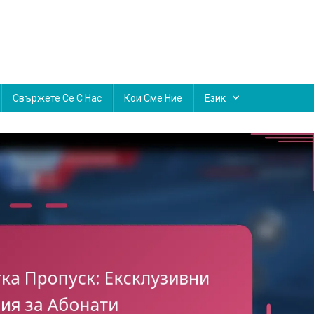
Свържете Се С Нас
Кои Сме Ние
Език