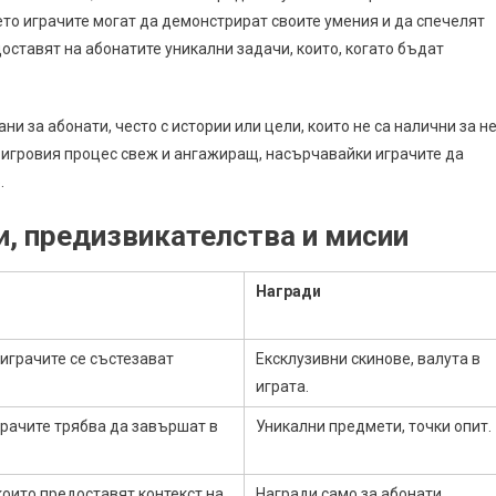
то играчите могат да демонстрират своите умения и да спечелят
ставят на абонатите уникални задачи, които, когато бъдат
и за абонати, често с истории или цели, които не са налични за не
 игровия процес свеж и ангажиращ, насърчавайки играчите да
.
и, предизвикателства и мисии
Награди
 играчите се състезават
Ексклузивни скинове, валута в
играта.
рачите трябва да завършат в
Уникални предмети, точки опит.
които предоставят контекст на
Награди само за абонати,