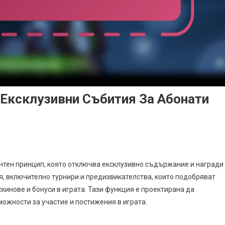
 Ексклузивни Събития За Абонати
хан
ена
ентен принцип, която отключва ексклузивно съдържание и награди
тка
ия, включително турнири и предизвикателства, които подобряват
опуск:
кинове и бонуси в играта. Тази функция е проектирана да
склузивни
ожности за участие и постижения в играта.
бития