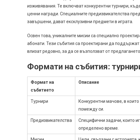
изживявания. Те включват конкурентни турнири, къде
ценни награди. Специалните предизвикателства предо
завършени, дават ексклузивни предмети в играта.
Освен това, уникалните мисии са специално проектиран
абонати. Тези събития са проектирани да поддържат
влизат редовно, за да се възползват от предлагането
Формати на събития: турнир
Формат на
Описание
събитието
Турнири
Конкурентни мачове, в които
помежду си.
Предизвикателства
Специфични задачи, които иг
определено време.
Мисии
Цели, свързани с историята, 