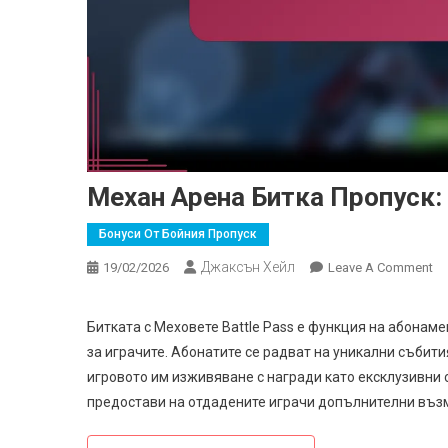
Механ Арена Битка Пропуск:
Бонуси От Бойния Пропуск
Джаксън Хейл
On
19/02/2026
Leave A Comment
Ме
Ар
Битката с Меховете Battle Pass е функция на абонам
Би
за играчите. Абонатите се радват на уникални събит
Пр
игровото им изживяване с награди като ексклузивни с
Ек
предостави на отдадените играчи допълнителни възм
Съ
За