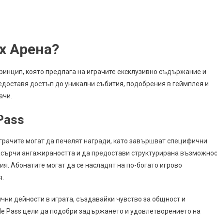
онати
ех Арена?
принцип, която предлага на играчите ексклузивно съдържание и
едоставя достъп до уникални събития, подобрения в геймплея и
ачи.
Pass
 играчите могат да печелят награди, като завършват специфични
насърчи ангажираността и да предостави структурирана възможно
я. Абонатите могат да се насладят на по-богато игрово
я.
ични дейности в играта, създавайки чувство за общност и
tle Pass цели да подобри задържането и удовлетворението на