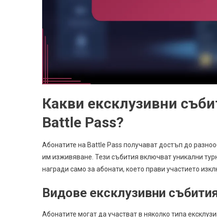
Какви ексклузивни събит
Battle Pass?
Абонатите на Battle Pass получават достъп до разно
им изживяване. Тези събития включват уникални тур
награди само за абонати, което прави участието изк
Видове ексклузивни събития
Абонатите могат да участват в няколко типа ексклузи