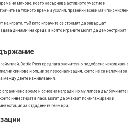
време на мачове, което насърчава активното участие и
рачите за тяхното време и усилия, правейки всеки мач по-смислен
кт на играта, тъй като играчите се стремят да завършат
създава динамична среда, в която играчите могат да демонстрират
ъдържание
геймплей, Battle Pass предлага значително подобрено изживяване
икални скинове и опции за персонализация, които не са налични за
ика между двете изживявания.
ограничено време и основни награди, но му липсва дълбочината 
 които инвестират в паса, могат да очакват по-ангажирано и
инвестиция за отдадените геймъри.
изации