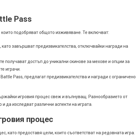
tle Pass
а, които подобряват общото изживяване. Те включват:
, като завършват предизвикателства, отключвайки награди на
е получават достъп до уникални скинове за мехове и опции за
те играчи.
Battle Pass, предлагат предизвикателства и награди с ограничено
ържайки игровия процес свеж и вълнуващ. Разнообразието от
 и да изследват различни аспекти на играта.
игровия процес
цес, като предоставя цели, които съответстват на редовната игра.