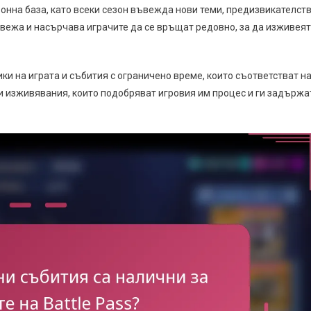
зонна база, като всеки сезон въвежда нови теми, предизвикателст
свежа и насърчава играчите да се връщат редовно, за да изживеят
ки на играта и събития с ограничено време, които съответстват н
ни изживявания, които подобряват игровия им процес и ги задържа