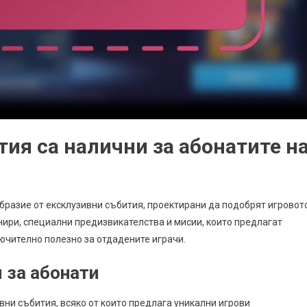
ия са налични за абонатите н
образие от ексклузивни събития, проектирани да подобрят игровот
нири, специални предизвикателства и мисии, които предлагат
лючително полезно за отдадените играчи.
 за абонати
вни събития, всяко от които предлага уникални игрови