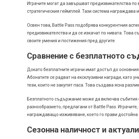
Играчите могат да завършват предизвикателства по 
стратегическия геймплей. Тази система награждава иг
Освен това, Battle Pass подобрява конкурентния аспе
предизвикателства и да се изкачат по нивата. Това 
своите умения и постижения пред другите.
Сравнение с безплатното с
Докато безплатните играчи имат достъп до основния 
Абонатите се радват на ексклузивни награди, като ун
тези, които не закупят паса. Това създава ясна разл
Безплатното съдържание може да включва събития с 
разнообразието, предлагани от Battle Pass. Играчите,
награждаващо изживяване, което го прави достойна 
Сезонна наличност и актуал