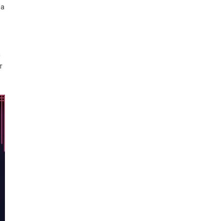
ва
а
т