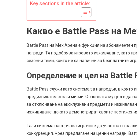
Аб
Key sections in the article:
Какво е Battle Pass на М
Battle Pass на Мех Арена е функция на абонаментен 
награди. Тя подобрява игровото изживяване, като пр
сезонни теми, които не са налични за безплатните игр
Определение и цел на Battle 
Battle Pass служи като система за напредък, в която
предизвикателства и мисии. Основната му цел е да 
за отключване на ексклузивни предмети и изживявани
изживяване, докато демонстрират своите постижени
Тази система насърчава играчите да участват в разл
конкуренция. Чрез предлагане на ценни награди, Bat