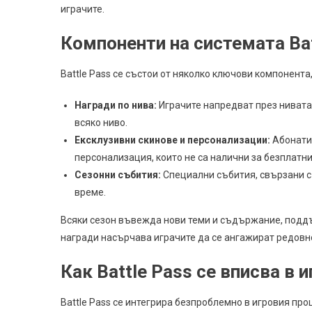
играчите.
Компоненти на системата Bat
Battle Pass се състои от няколко ключови компонент
Награди по нива:
Играчите напредват през нивата
всяко ниво.
Ексклузивни скинове и персонализации:
Абонатит
персонализация, които не са налични за безплатни
Сезонни събития:
Специални събития, свързани с 
време.
Всяки сезон въвежда нови теми и съдържание, подд
награди насърчава играчите да се ангажират редовно
Как Battle Pass се вписва в 
Battle Pass се интегрира безпроблемно в игровия про