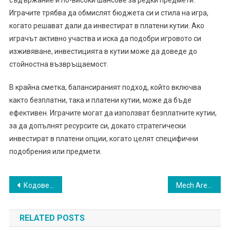
съдържание и по-високи шансове за редки предмети.
Играчите трябва да обмислят бюджета си и стила на игра,
когато решават дали да инвестират в платени кутии. Ако
играчът активно участва и иска да подобри игровото си
изживяване, инвестицията в кутии може да доведе до
стойностна възвръщаемост.
В крайна сметка, балансираният подход, който включва
както безплатни, така и платени кутии, може да бъде
ефективен. Играчите могат да използват безплатните кутии,
за да допълнят ресурсите си, докато стратегически
инвестират в платени опции, когато целят специфични
подобрения или предмети.
Post
Кодове за отстъпка в Mech Arena: Чести проблеми и решения
Mech Arena Battle Pass: Предимства на ранната покупка
navigation
RELATED POSTS