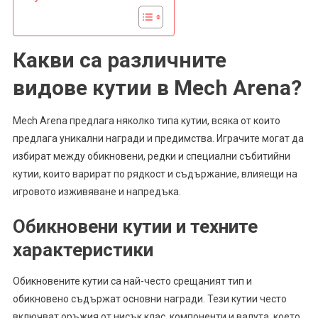
Какви са различните
видове кутии в Mech Arena?
Mech Arena предлага няколко типа кутии, всяка от които
предлага уникални награди и предимства. Играчите могат да
избират между обикновени, редки и специални събитийни
кутии, които варират по рядкост и съдържание, влияещи на
игровото изживяване и напредъка.
Обикновени кутии и техните
характеристики
Обикновените кутии са най-често срещаният тип и
обикновено съдържат основни награди. Тези кутии често
включват оръжия от нисък клас, компоненти и валута, което