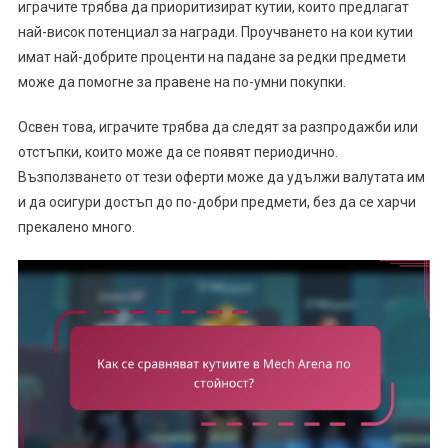
играчите трябва да приоритизират кутии, които предлагат
най-висок потенциал за награди. Проучването на кои кутии
имат най-добрите проценти на падане за редки предмети
може да помогне за правене на по-умни покупки.
Освен това, играчите трябва да следят за разпродажби или
отстъпки, които може да се появят периодично.
Възползването от тези оферти може да удължи валутата им
и да осигури достъп до по-добри предмети, без да се харчи
прекалено много.