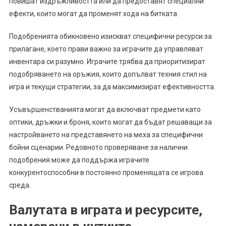
повишат издръжливостта или да предоставят специални
ефекти, които могат да променят хода на битката.
Подобренията обикновено изискват специфични ресурси за
прилагане, което прави важно за играчите да управляват
инвентара си разумно. Играчите трябва да приоритизират
подобряването на оръжия, които допълват техния стил на
игра и текущи стратегии, за да максимизират ефективността.
Усъвършенстванията могат да включват предмети като
оптики, дръжки и броня, които могат да бъдат решаващи за
настройването на представянето на меха за специфични
бойни сценарии. Редовното проверяване за налични
подобрения може да поддържа играчите
конкурентоспособни в постоянно променящата се игрова
среда.
Валутата в играта и ресурсите,