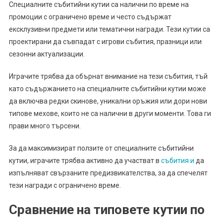
Специалните събитийни кутии са налични по време на
промоции с ограничено време и често съдържат
ексклузивни предмети или тематични награди. Тези кутии са
проектирани да съвпадат с игрови събития, празници или
сезонни актуализации.
Играчите трябва да обърнат внимание на тези събития, тъй
като съдържанието на специалните събитийни кутии може
да включва редки скинове, уникални оръжия или дори нови
типове мехове, които не са налични в други моменти. Това ги
прави много търсени.
За да максимизират ползите от специалните събитийни
кутии, играчите трябва активно да участват в
събития и
да
изпълняват свързаните предизвикателства, за да спечелят
тези награди с ограничено време.
Сравнение на типовете кутии по