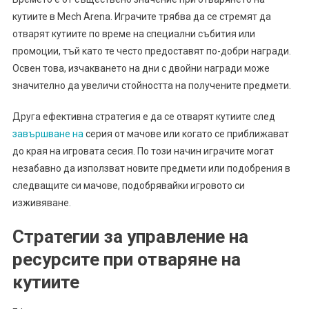
кутиите в Mech Arena. Играчите трябва да се стремят да
отварят кутиите по време на специални събития или
промоции, тъй като те често предоставят по-добри награди.
Освен това, изчакването на дни с двойни награди може
значително да увеличи стойността на получените предмети.
Друга ефективна стратегия е да се отварят кутиите след
завършване на
серия от мачове или когато се приближават
до края на игровата сесия. По този начин играчите могат
незабавно да използват новите предмети или подобрения в
следващите си мачове, подобрявайки игровото си
изживяване.
Стратегии за управление на
ресурсите при отваряне на
кутиите