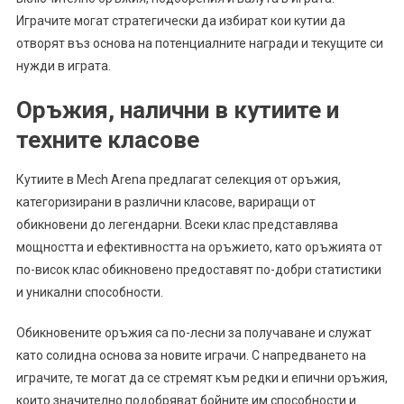
Играчите могат стратегически да избират кои кутии да
отворят въз основа на потенциалните награди и текущите си
нужди в играта.
Оръжия, налични в кутиите и
техните класове
Кутиите в Mech Arena предлагат селекция от оръжия,
категоризирани в различни класове, вариращи от
обикновени до легендарни. Всеки клас представлява
мощността и ефективността на оръжието, като оръжията от
по-висок клас обикновено предоставят по-добри статистики
и уникални способности.
Обикновените оръжия са по-лесни за получаване и служат
като солидна основа за новите играчи. С напредването на
играчите, те могат да се стремят към редки и епични оръжия,
които значително подобряват бойните им способности и