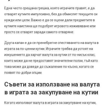
Една често срещана грешка, която играчите правят, е да
отварят кутиите импулсивно, без да обмислят текущите си
нужди или цели. Важно е да се оцени дали предметите в
кутиите наистина ще подобрят игровото изживяване или
просто се отварят заради самото отваряне.
Друга капан е да се пренебрегне спестяването на валута в
играта за по-ценни кутии. Играчите трябва да устоят на
изкушението да харчат валута за кутии от по-нисък клас,
които може да не предоставят значителни ползи, тъй като
това може да доведе до съжаление по-късно, когато се
появят по-добри опции.
Съвети за използване на валута
в играта за закупуване на кутии
Когато използват валута в играта за закупуване на кутии,