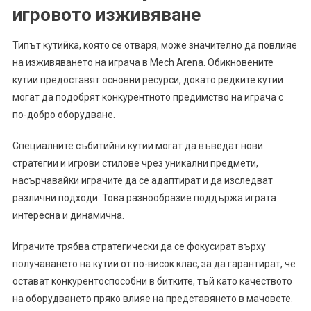
игровото изживяване
Типът кутийка, която се отваря, може значително да повлияе
на изживяването на играча в Mech Arena. Обикновените
кутии предоставят основни ресурси, докато редките кутии
могат да подобрят конкурентното предимство на играча с
по-добро оборудване.
Специалните събитийни кутии могат да въведат нови
стратегии и игрови стилове чрез уникални предмети,
насърчавайки играчите да се адаптират и да изследват
различни подходи. Това разнообразие поддържа играта
интересна и динамична.
Играчите трябва стратегически да се фокусират върху
получаването на кутии от по-висок клас, за да гарантират, че
остават конкурентоспособни в битките, тъй като качеството
на оборудването пряко влияе на представянето в мачовете.