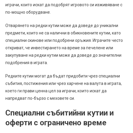
играчи, които искат да подобрят игровото си изживяване с
по-мощно оборудване.
Отварянето на редки кутии може да доведе до уникални
предмети, които не са налични в обикновените кутии, като
специални скинове или подобрени оръжия. Играчите често
откриват, че инвестирането на време за печелене или
закупуване на редки кутии може да доведе до значителни
подобрения в играта.
Редките кутии могат да бъдат придобити чрез специални
събития, постижения или чрез харчене на валута в играта,
което ги прави ценна цел за играчи, които искат да
напредват по-бързо с меховете си.
Специални събитийни кутии и
оферти с ограничено време