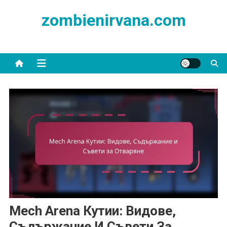
Skip
zombienirvana.com
to
content
Mech Arena Кутии: Видове,
Съдържание И Съвети За