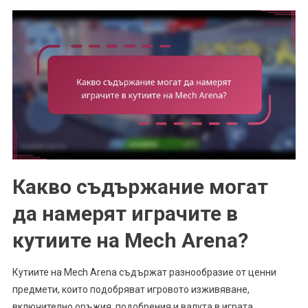
Какво съдържание могат
да намерят играчите в
кутиите на Mech Arena?
Кутиите на Mech Arena съдържат разнообразие от ценни
предмети, които подобряват игровото изживяване,
включително оръжия, подобрения и валута в играта.