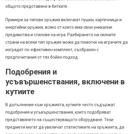
общото представяне в битките.
Примери за типове оръжия включват пушки, картечници и
енергийни оръжия, всяко от които има свои уникални
предимства и стилове на игра. Разбирането на силните
страни на всеки тип оръжие може да помогне на играчите да
изградят по-ефективен комплект, съобразен с
предпочитания от тях бойен подход.
Подобрения и
усъвършенствания, включени в
кутиите
В допълнение към оръжията, кутиите често съдържат
подобрения и усъвършенствания, които подобряват
представянето на съществуващото оборудване. Тези
предмети могат да увеличат статистиките на оръжията, да