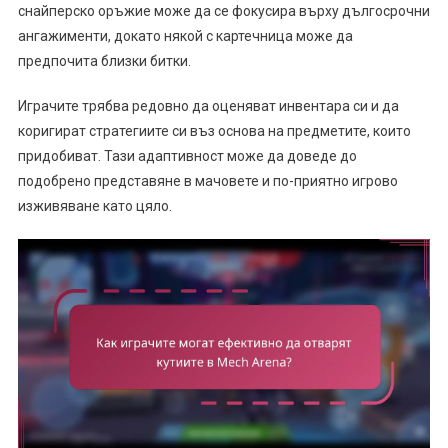
снайперско оръжие може да се фокусира върху дългосрочни
ангажименти, докато някой с картечница може да
предпочита близки битки.
Играчите трябва редовно да оценяват инвентара си и да
коригират стратегиите си въз основа на предметите, които
придобиват. Тази адаптивност може да доведе до
подобрено представяне в мачовете и по-приятно игрово
изживяване като цяло.