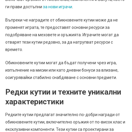
ги прави достъпни
за нови играчи
.
Въпреки че наградите от обикновените кутии може да не
променят играта, те предоставят основни ресурси за
подобряване на меховете и оръжията. Играчите могат да
отварят тези кутии редовно, за да натрупват ресурси с
времето.
Обикновените кутии могат да бъдат получени чрез игра,
изпълнение на мисии или като дневни бонуси за влизане,
осигурявайки стабилно снабдяване с основни предмети.
Редки кутии и техните уникални
характеристики
Редките кутии предлагат значително по-добри награди от
обикновените кутии, включително оръжия от по-висок клас и
ексклузивни компоненти. Тези кутии са проектирани за