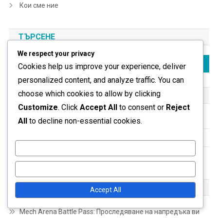
Кои сме ние
ТЪРСЕНЕ
We respect your privacy
Search
Cookies help us improve your experience, deliver
for:
personalized content, and analyze traffic. You can
choose which cookies to allow by clicking
КАТЕГОРИИ
Customize
. Click
Accept All
to consent or
Reject
Бонуси от Бойния Пропуск
All
to decline non-essential cookies.
Кодове за отстъпка и трикове
Customize
Награди за събития с токени
Reject All
ПОСЛЕДНИ ПУБЛИКАЦИИ
Accept All
Mech Arena Battle Pass: Проследяване на напредъка ви