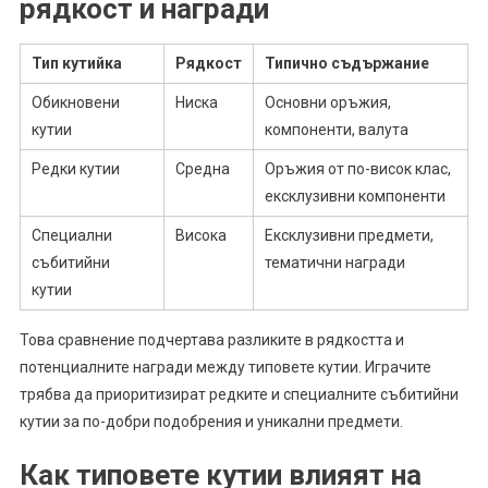
рядкост и награди
Тип кутийка
Рядкост
Типично съдържание
Обикновени
Ниска
Основни оръжия,
кутии
компоненти, валута
Редки кутии
Средна
Оръжия от по-висок клас,
ексклузивни компоненти
Специални
Висока
Ексклузивни предмети,
събитийни
тематични награди
кутии
Това сравнение подчертава разликите в рядкостта и
потенциалните награди между типовете кутии. Играчите
трябва да приоритизират редките и специалните събитийни
кутии за по-добри подобрения и уникални предмети.
Как типовете кутии влияят на