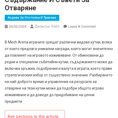
Отваряне
Кодове За Отстъпка И Трикове
Джаксън Хейл
On
26/02/2026
Leave A Comment
Mech
Arena
В Mech Arena играчите срещат различни видове кутии, всяка
Кутии:
от които предлага уникални награди, които могат значително
Видове,
да повлияят на игровото изживяване. От обикновени до
Съдържание
редки и специални събитийни кутии, съдържанието може да
И
включва оръжия, подобрения и валута в играта, което прави
Съвети
За
стратегическия избор от съществено значение. Разбирането
Отваряне
на най-доброто време и управление на ресурсите за
отваряне на тези кутии може да подобри общото игрово
изживяване и да доведе до придобиване на ценни
предмети.
Key sections in the article: