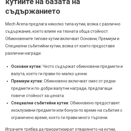
кутиите на базата на
съдържанието
Mech Arena предлага няколко типа кутии, всяка с различно
съдържание, което влияе на тяхната обща стойност.
Обикновените типове кутии включват Основни, Премиум и
Специални събитийни кутии, всяка от които предоставя
различни награди.
Основни кутии:
Често съдържат обикновени предмети и
валута, което ги прави по-малко ценни.
Премиум кутии:
Обикновено включват смес от редки
предмети и по-добри валутни награди, предлагащи
повече стойност за цената.
Специални събитийни кутии:
Обикновено предоставят
ексклузивни предмети или бонуси по време на събития с
ограничено време, което ги прави много търсени.
Играчите трябва да приоритизират отварянето на кутии,