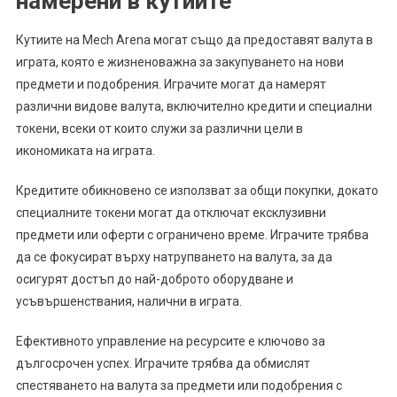
намерени в кутиите
Кутиите на Mech Arena могат също да предоставят валута в
играта, която е жизненоважна за закупуването на нови
предмети и подобрения. Играчите могат да намерят
различни видове валута, включително кредити и специални
токени, всеки от които служи за различни цели в
икономиката на играта.
Кредитите обикновено се използват за общи покупки, докато
специалните токени могат да отключат ексклузивни
предмети или оферти с ограничено време. Играчите трябва
да се фокусират върху натрупването на валута, за да
осигурят достъп до най-доброто оборудване и
усъвършенствания, налични в играта.
Ефективното управление на ресурсите е ключово за
дългосрочен успех. Играчите трябва да обмислят
спестяването на валута за предмети или подобрения с